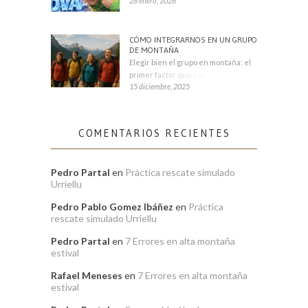
28 enero, 2026
CÓMO INTEGRARNOS EN UN GRUPO
DE MONTAÑA
Elegir bien el grupo en montaña: el
primer factor que condiciona tu
15 diciembre, 2025
COMENTARIOS RECIENTES
Pedro Partal
en
Práctica rescate simulado
Urriellu
Pedro Pablo Gomez Ibáñez
en
Práctica
rescate simulado Urriellu
Pedro Partal
en
7 Errores en alta montaña
estival
Rafael Meneses
en
7 Errores en alta montaña
estival