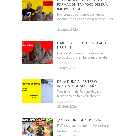
FORMACIÓN TAMPOCO DEBERÍA
IMPROVISARSE.
Hay una escena que se repite
demasiadas veces en montaña. Dos
escaladores
11 mayo, 2026
PRÁCTICA RESCATE SIMULADO
URRIELLU
Encorda2 pasa a ser empresa
colaboradora en la formación de
Técnicos Deportivos
2 mayo, 2026
DE LA DUDA AL CRITERIO –
ACADEMIA DE MONTAÑA
Testimonio de Sergio Hay un
momento en la evolución de
cualquier montañero
10 abril, 2026
¿CÓMO FUNCIONA UN DVA?
DVA es el acrónimo de Detector de
Víctima de Avalancha. También se