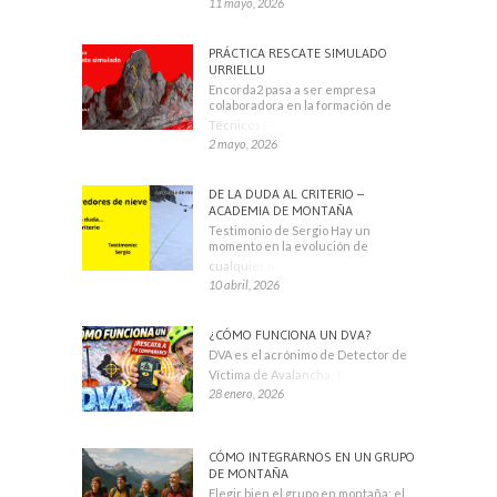
11 mayo, 2026
PRÁCTICA RESCATE SIMULADO
URRIELLU
Encorda2 pasa a ser empresa
colaboradora en la formación de
Técnicos Deportivos
2 mayo, 2026
DE LA DUDA AL CRITERIO –
ACADEMIA DE MONTAÑA
Testimonio de Sergio Hay un
momento en la evolución de
cualquier montañero
10 abril, 2026
¿CÓMO FUNCIONA UN DVA?
DVA es el acrónimo de Detector de
Víctima de Avalancha. También se
28 enero, 2026
CÓMO INTEGRARNOS EN UN GRUPO
DE MONTAÑA
Elegir bien el grupo en montaña: el