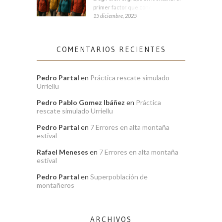
primer factor que condiciona tu
15 diciembre, 2025
COMENTARIOS RECIENTES
Pedro Partal
en
Práctica rescate simulado
Urriellu
Pedro Pablo Gomez Ibáñez
en
Práctica
rescate simulado Urriellu
Pedro Partal
en
7 Errores en alta montaña
estival
Rafael Meneses
en
7 Errores en alta montaña
estival
Pedro Partal
en
Superpoblación de
montañeros
ARCHIVOS