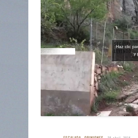
SEGUIR
Lee el post completo: Acceso a las
Haz clic pa
LEYENDO...
zonas de escalada
y 
ESCALADA
OPINIONES
,
28 abril, 2014