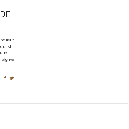
 DE
 se mire
te post
e un
n alguna