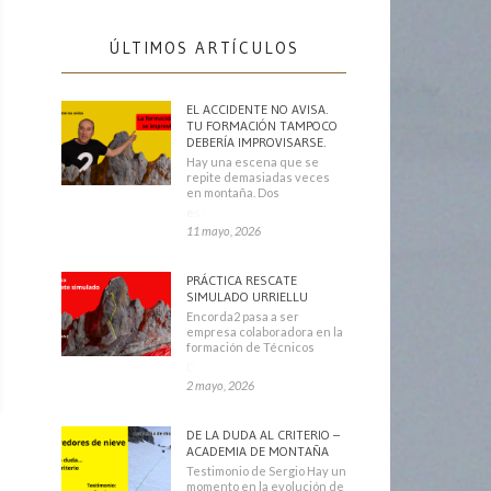
ÚLTIMOS ARTÍCULOS
EL ACCIDENTE NO AVISA.
TU FORMACIÓN TAMPOCO
DEBERÍA IMPROVISARSE.
Hay una escena que se
repite demasiadas veces
en montaña. Dos
escaladores
11 mayo, 2026
PRÁCTICA RESCATE
SIMULADO URRIELLU
Encorda2 pasa a ser
empresa colaboradora en la
formación de Técnicos
Deportivos
2 mayo, 2026
DE LA DUDA AL CRITERIO –
ACADEMIA DE MONTAÑA
Testimonio de Sergio Hay un
momento en la evolución de