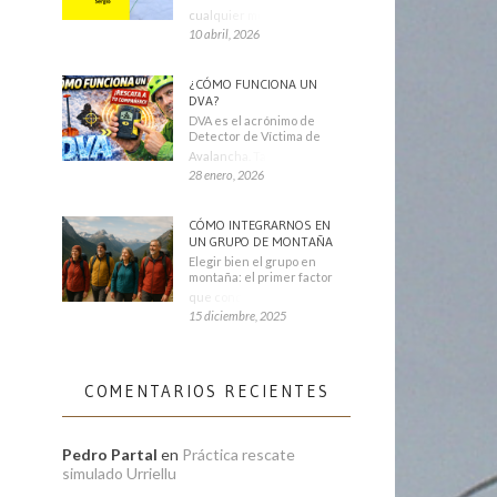
cualquier montañero
10 abril, 2026
¿CÓMO FUNCIONA UN
DVA?
DVA es el acrónimo de
Detector de Víctima de
Avalancha. También se
28 enero, 2026
CÓMO INTEGRARNOS EN
UN GRUPO DE MONTAÑA
Elegir bien el grupo en
montaña: el primer factor
que condiciona tu
15 diciembre, 2025
COMENTARIOS RECIENTES
Pedro Partal
en
Práctica rescate
simulado Urriellu