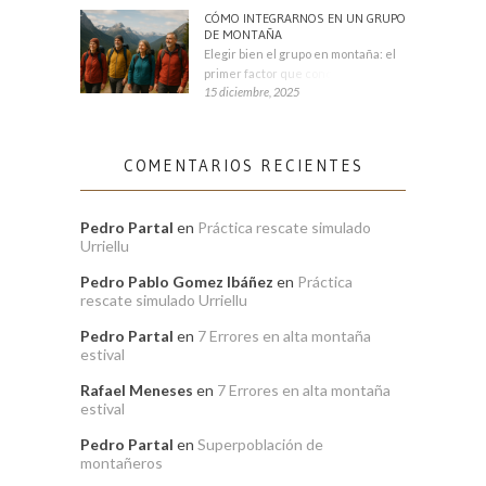
CÓMO INTEGRARNOS EN UN GRUPO
DE MONTAÑA
Elegir bien el grupo en montaña: el
primer factor que condiciona tu
15 diciembre, 2025
COMENTARIOS RECIENTES
Pedro Partal
en
Práctica rescate simulado
Urriellu
Pedro Pablo Gomez Ibáñez
en
Práctica
rescate simulado Urriellu
Pedro Partal
en
7 Errores en alta montaña
estival
Rafael Meneses
en
7 Errores en alta montaña
estival
Pedro Partal
en
Superpoblación de
montañeros