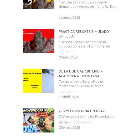
Hay una escena que se repite
demasiadas veces en montaña. Dos
escaladores
11 mayo, 2026
PRÁCTICA RESCATE SIMULADO
URRIELLU
Encorda2 pasa a ser empresa
colaboradora en la formación de
Técnicos Deportivos
2 mayo, 2026
DE LA DUDA AL CRITERIO –
ACADEMIA DE MONTAÑA
Testimonio de Sergio Hay un
momento en la evolución de
cualquier montañero
10 abril, 2026
¿CÓMO FUNCIONA UN DVA?
DVA es el acrónimo de Detector de
Víctima de Avalancha. También se
28 enero, 2026