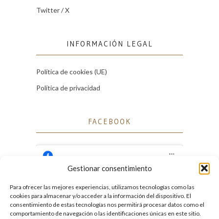
Twitter / X
INFORMACIÓN LEGAL
Política de cookies (UE)
Política de privacidad
FACEBOOK
Gestionar consentimiento
Para ofrecer las mejores experiencias, utilizamos tecnologías como las
Haz clic para aceptar cookies de marketing
cookies para almacenar y/o acceder a la información del dispositivo. El
Facebook
y permitir este contenido
consentimiento de estas tecnologías nos permitirá procesar datos como el
comportamiento de navegación o las identificaciones únicas en este sitio.