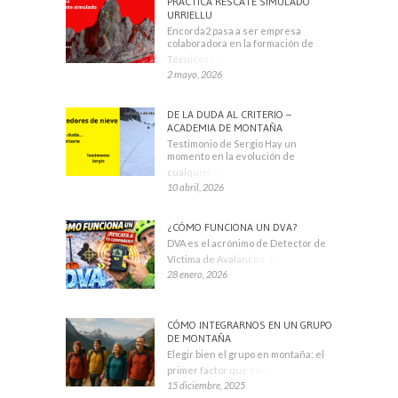
PRÁCTICA RESCATE SIMULADO
URRIELLU
Encorda2 pasa a ser empresa
colaboradora en la formación de
Técnicos Deportivos
2 mayo, 2026
DE LA DUDA AL CRITERIO –
ACADEMIA DE MONTAÑA
Testimonio de Sergio Hay un
momento en la evolución de
cualquier montañero
10 abril, 2026
¿CÓMO FUNCIONA UN DVA?
DVA es el acrónimo de Detector de
Víctima de Avalancha. También se
28 enero, 2026
CÓMO INTEGRARNOS EN UN GRUPO
DE MONTAÑA
Elegir bien el grupo en montaña: el
primer factor que condiciona tu
15 diciembre, 2025