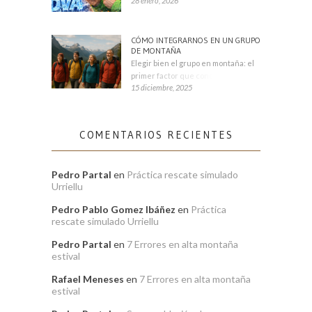
28 enero, 2026
CÓMO INTEGRARNOS EN UN GRUPO
DE MONTAÑA
Elegir bien el grupo en montaña: el
primer factor que condiciona tu
15 diciembre, 2025
COMENTARIOS RECIENTES
Pedro Partal
en
Práctica rescate simulado
Urriellu
Pedro Pablo Gomez Ibáñez
en
Práctica
rescate simulado Urriellu
Pedro Partal
en
7 Errores en alta montaña
estival
Rafael Meneses
en
7 Errores en alta montaña
estival