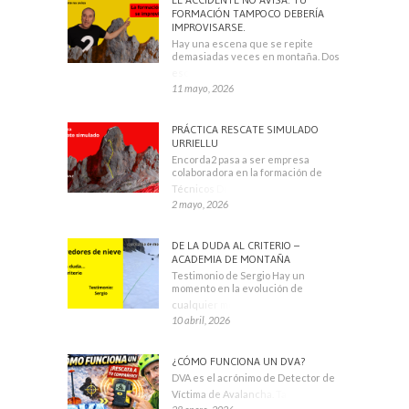
FORMACIÓN TAMPOCO DEBERÍA
IMPROVISARSE.
Hay una escena que se repite
demasiadas veces en montaña. Dos
escaladores
11 mayo, 2026
PRÁCTICA RESCATE SIMULADO
URRIELLU
Encorda2 pasa a ser empresa
colaboradora en la formación de
Técnicos Deportivos
2 mayo, 2026
DE LA DUDA AL CRITERIO –
ACADEMIA DE MONTAÑA
Testimonio de Sergio Hay un
momento en la evolución de
cualquier montañero
10 abril, 2026
¿CÓMO FUNCIONA UN DVA?
DVA es el acrónimo de Detector de
Víctima de Avalancha. También se