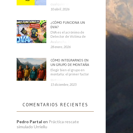
cualquier montañero
10 abril, 2026
¿CÓMO FUNCIONA UN
DVA?
DVA es el acrónimo de
Detector de Víctima de
Avalancha. También se
28 enero, 2026
CÓMO INTEGRARNOS EN
UN GRUPO DE MONTAÑA
Elegir bien el grupo en
montaña: el primer factor
que condiciona tu
15 diciembre, 2025
COMENTARIOS RECIENTES
Pedro Partal
en
Práctica rescate
simulado Urriellu