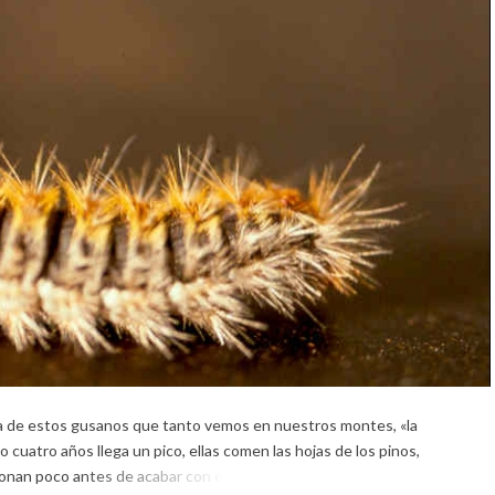
a de estos gusanos que tanto vemos en nuestros montes, «la
o cuatro años llega un pico, ellas comen las hojas de los pinos,
onan poco antes de acabar con él, en […]