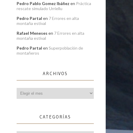
Pedro Pablo Gomez Ibáñez
en
Práctica
rescate simulado Urriellu
Pedro Partal
en
7 Errores en alta
montaña estival
Rafael Meneses
en
7 Errores en alta
montaña estival
Pedro Partal
en
Superpoblación de
montañeros
ARCHIVOS
Archivos
CATEGORÍAS