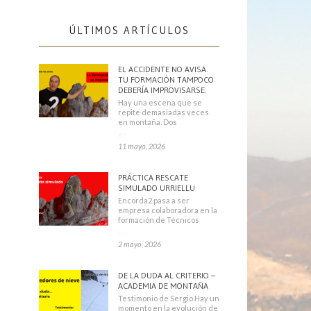
ÚLTIMOS ARTÍCULOS
EL ACCIDENTE NO AVISA.
TU FORMACIÓN TAMPOCO
DEBERÍA IMPROVISARSE.
Hay una escena que se
repite demasiadas veces
en montaña. Dos
escaladores
11 mayo, 2026
PRÁCTICA RESCATE
SIMULADO URRIELLU
Encorda2 pasa a ser
empresa colaboradora en la
formación de Técnicos
Deportivos
2 mayo, 2026
DE LA DUDA AL CRITERIO –
ACADEMIA DE MONTAÑA
Testimonio de Sergio Hay un
momento en la evolución de