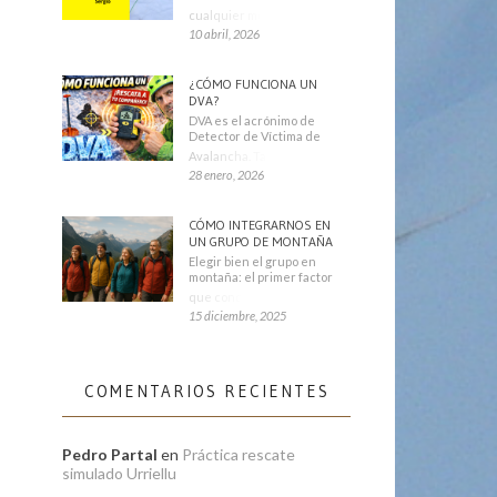
cualquier montañero
10 abril, 2026
¿CÓMO FUNCIONA UN
DVA?
DVA es el acrónimo de
Detector de Víctima de
Avalancha. También se
28 enero, 2026
CÓMO INTEGRARNOS EN
UN GRUPO DE MONTAÑA
Elegir bien el grupo en
montaña: el primer factor
que condiciona tu
15 diciembre, 2025
COMENTARIOS RECIENTES
Pedro Partal
en
Práctica rescate
simulado Urriellu