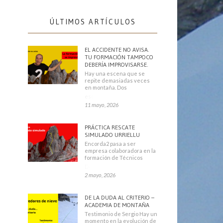
ÚLTIMOS ARTÍCULOS
EL ACCIDENTE NO AVISA.
TU FORMACIÓN TAMPOCO
DEBERÍA IMPROVISARSE.
Hay una escena que se
repite demasiadas veces
en montaña. Dos
escaladores
11 mayo, 2026
PRÁCTICA RESCATE
SIMULADO URRIELLU
Encorda2 pasa a ser
empresa colaboradora en la
formación de Técnicos
Deportivos
2 mayo, 2026
DE LA DUDA AL CRITERIO –
ACADEMIA DE MONTAÑA
Testimonio de Sergio Hay un
momento en la evolución de