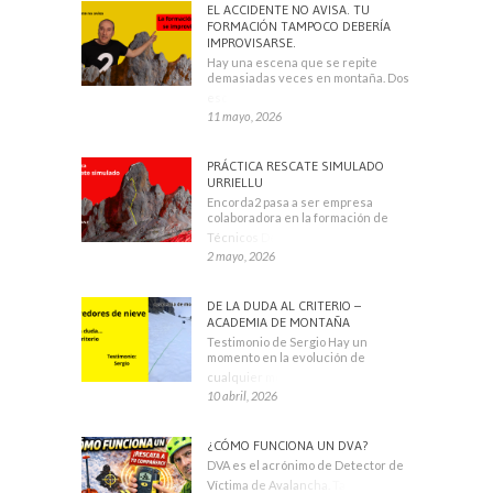
EL ACCIDENTE NO AVISA. TU
FORMACIÓN TAMPOCO DEBERÍA
IMPROVISARSE.
Hay una escena que se repite
demasiadas veces en montaña. Dos
escaladores
11 mayo, 2026
PRÁCTICA RESCATE SIMULADO
URRIELLU
Encorda2 pasa a ser empresa
colaboradora en la formación de
Técnicos Deportivos
2 mayo, 2026
DE LA DUDA AL CRITERIO –
ACADEMIA DE MONTAÑA
Testimonio de Sergio Hay un
momento en la evolución de
cualquier montañero
10 abril, 2026
¿CÓMO FUNCIONA UN DVA?
DVA es el acrónimo de Detector de
Víctima de Avalancha. También se