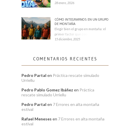
28 enero, 2026
CÓMO INTEGRARNOS EN UN GRUPO
DE MONTAÑA
Elegir bien el grupo en montaña: el
primer factor que condiciona tu
15 diciembre, 2025
COMENTARIOS RECIENTES
Pedro Partal
en
Práctica rescate simulado
Urriellu
Pedro Pablo Gomez Ibáñez
en
Práctica
rescate simulado Urriellu
Pedro Partal
en
7 Errores en alta montaña
estival
Rafael Meneses
en
7 Errores en alta montaña
estival