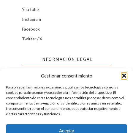
YouTube
Instagram
Facebook
Twitter / X
INFORMACIÓN LEGAL
Gestionar consentimiento
Política de cookies (UE)
Política de privacidad
Para ofrecer las mejores experiencias, utilizamos tecnologías como las
cookies para almacenar y/o acceder a la información del dispositivo. El
consentimiento de estas tecnologías nos permitirá procesar datos como el
comportamiento de navegación o las identificaciones únicas en este sitio.
FACEBOOK
No consentir o retirar el consentimiento, puede afectar negativamente a
ciertas características y funciones.
Aceptar