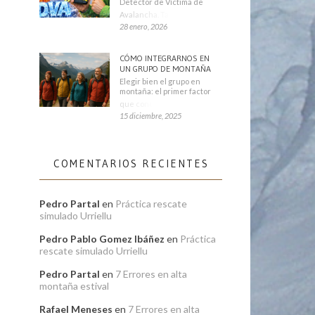
Detector de Víctima de
Avalancha. También se
28 enero, 2026
CÓMO INTEGRARNOS EN
UN GRUPO DE MONTAÑA
Elegir bien el grupo en
montaña: el primer factor
que condiciona tu
15 diciembre, 2025
COMENTARIOS RECIENTES
Pedro Partal
en
Práctica rescate
simulado Urriellu
Pedro Pablo Gomez Ibáñez
en
Práctica
rescate simulado Urriellu
Pedro Partal
en
7 Errores en alta
montaña estival
Rafael Meneses
en
7 Errores en alta