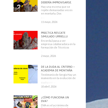
DEBERÍA IMPROVISARSE.
Hay una escena que se
repite demasiadas veces
en montaña. Dos
escaladores
11 mayo, 2026
PRÁCTICA RESCATE
SIMULADO URRIELLU
Encorda2 pasa a ser
empresa colaboradora en la
formación de Técnicos
Deportivos
2 mayo, 2026
DE LA DUDA AL CRITERIO –
ACADEMIA DE MONTAÑA
Testimonio de Sergio Hay un
momento en la evolución de
cualquier montañero
10 abril, 2026
¿CÓMO FUNCIONA UN
DVA?
DVA es el acrónimo de