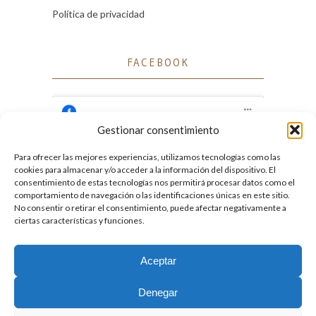
Política de privacidad
FACEBOOK
Gestionar consentimiento
Para ofrecer las mejores experiencias, utilizamos tecnologías como las
Haz clic para aceptar cookies de marketing
cookies para almacenar y/o acceder a la información del dispositivo. El
Facebook
y permitir este contenido
consentimiento de estas tecnologías nos permitirá procesar datos como el
comportamiento de navegación o las identificaciones únicas en este sitio.
No consentir o retirar el consentimiento, puede afectar negativamente a
ciertas características y funciones.
Aceptar
2026. Licencia
Creative Commons 3.0 BY-NC-ND
Denegar
Desarrollado por GIGA4.es