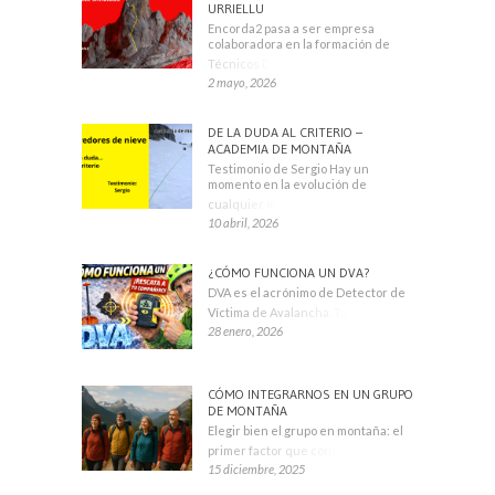
URRIELLU
Encorda2 pasa a ser empresa
colaboradora en la formación de
Técnicos Deportivos
2 mayo, 2026
DE LA DUDA AL CRITERIO –
ACADEMIA DE MONTAÑA
Testimonio de Sergio Hay un
momento en la evolución de
cualquier montañero
10 abril, 2026
¿CÓMO FUNCIONA UN DVA?
DVA es el acrónimo de Detector de
Víctima de Avalancha. También se
28 enero, 2026
CÓMO INTEGRARNOS EN UN GRUPO
DE MONTAÑA
Elegir bien el grupo en montaña: el
primer factor que condiciona tu
15 diciembre, 2025