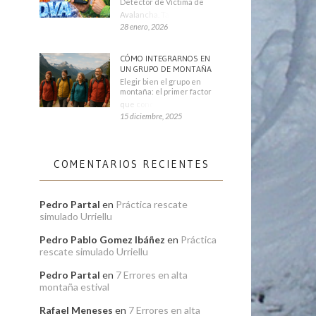
Detector de Víctima de
Avalancha. También se
28 enero, 2026
CÓMO INTEGRARNOS EN
UN GRUPO DE MONTAÑA
Elegir bien el grupo en
montaña: el primer factor
que condiciona tu
15 diciembre, 2025
COMENTARIOS RECIENTES
Pedro Partal
en
Práctica rescate
simulado Urriellu
Pedro Pablo Gomez Ibáñez
en
Práctica
rescate simulado Urriellu
Pedro Partal
en
7 Errores en alta
montaña estival
Rafael Meneses
en
7 Errores en alta