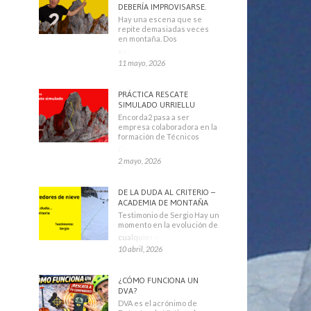
DEBERÍA IMPROVISARSE.
Hay una escena que se
repite demasiadas veces
en montaña. Dos
escaladores
11 mayo, 2026
PRÁCTICA RESCATE
SIMULADO URRIELLU
Encorda2 pasa a ser
empresa colaboradora en la
formación de Técnicos
Deportivos
2 mayo, 2026
DE LA DUDA AL CRITERIO –
ACADEMIA DE MONTAÑA
Testimonio de Sergio Hay un
momento en la evolución de
cualquier montañero
10 abril, 2026
¿CÓMO FUNCIONA UN
DVA?
DVA es el acrónimo de