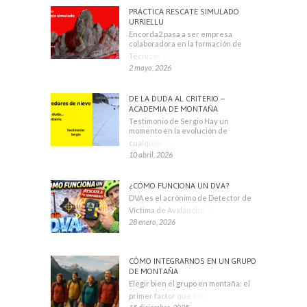
PRÁCTICA RESCATE SIMULADO
URRIELLU
Encorda2 pasa a ser empresa
colaboradora en la formación de
Técnicos Deportivos
2 mayo, 2026
DE LA DUDA AL CRITERIO –
ACADEMIA DE MONTAÑA
Testimonio de Sergio Hay un
momento en la evolución de
cualquier montañero
10 abril, 2026
¿CÓMO FUNCIONA UN DVA?
DVA es el acrónimo de Detector de
Víctima de Avalancha. También se
28 enero, 2026
CÓMO INTEGRARNOS EN UN GRUPO
DE MONTAÑA
Elegir bien el grupo en montaña: el
primer factor que condiciona tu