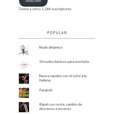
email
Suscribir
Únete a otros 1.264 suscriptores
POPULAR
Nudo dinámico
10 nudos básicos para montaña
Nunca rapeles con el ocho a la
italiana
Parabolt
Rápel con cesta, cambio de
descenso a ascenso